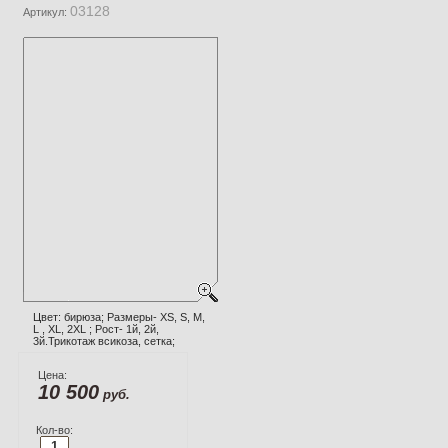
03128
Артикул:
Цвет: бирюза; Размеры- XS, S, M,
L , XL, 2XL ; Рост- 1й, 2й,
3й.Трикотаж всикоза, сетка;
Цена:
10 500
руб.
Кол-во: