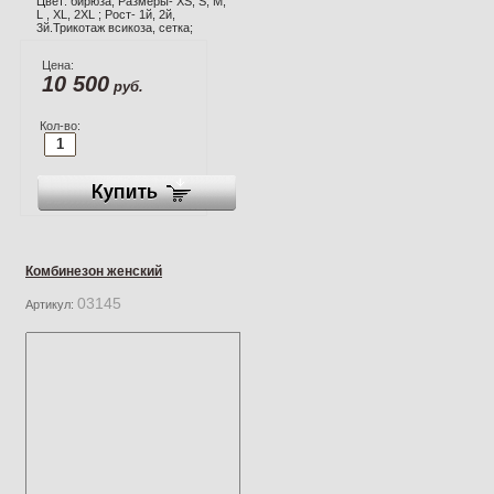
Цвет: бирюза; Размеры- XS, S, M,
L , XL, 2XL ; Рост- 1й, 2й,
3й.Трикотаж всикоза, сетка;
Цена:
10 500
руб.
Кол-во:
Комбинезон женский
03145
Артикул: