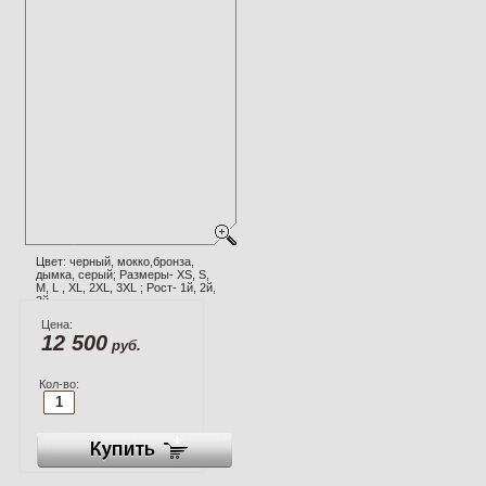
Цвет: черный, мокко,бронза,
дымка, серый; Размеры- XS, S,
M, L , XL, 2XL, 3XL ; Рост- 1й, 2й,
3й.
Цена:
12 500
руб.
Кол-во: