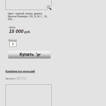
Цвет: черный, мокко, дымка,
бронза;Размеры- XS, S, M, L , XL,
XXL ;
Цена:
15 000
руб.
Кол-во:
Комбинезон женский
02773
Артикул: