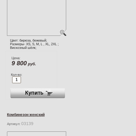
Цвет: бирюза, бежевый;
Размеры- XS, S, M, L , XL, 2XL ;
Вискозный шёлк;
Цена:
9 800
руб.
Кол-во:
Комбинезон женский
03139
Артикул: