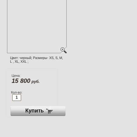
Цвет: черный; Размеры- XS, S, M,
L , XL, XXL ;
Цена:
15 800
руб.
Кол-во: