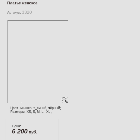
Платье женское
3320
Артикул:
Цвет- мышка, т_синий, чёрный;
Размеры: XS, S, M, L , XL ;
Цена:
6 200
руб.