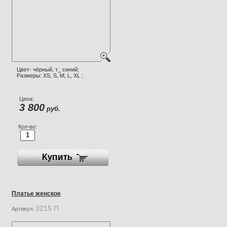
Цвет- чёрный, т_ синий;
Размеры: XS, S, M, L, XL ;
Цена:
3 800
руб.
Кол-во:
Платье женское
3215 П
Артикул: