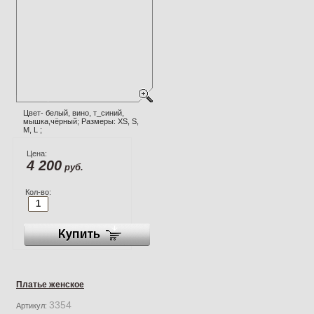
Цвет- белый, вино, т_синий,
мышка,чёрный; Размеры: XS, S,
M, L ;
Цена:
4 200
руб.
Кол-во:
Платье женское
3354
Артикул: