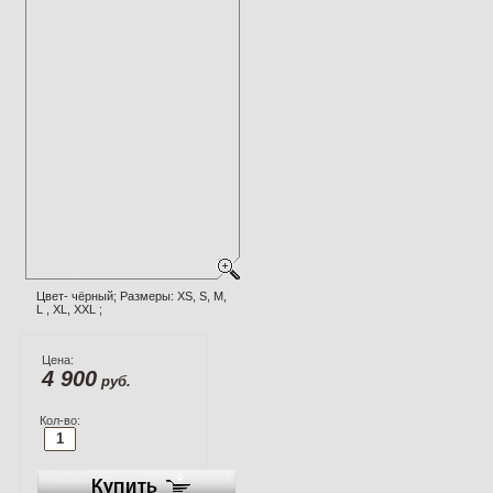
Цвет- чёрный; Размеры: XS, S, M,
L , XL, XXL ;
Цена:
4 900
руб.
Кол-во: