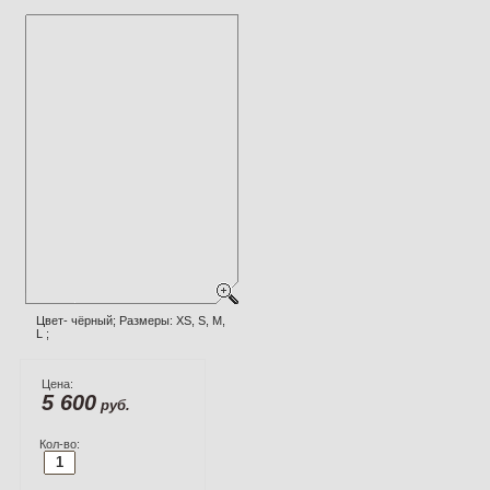
Цвет- чёрный; Размеры: XS, S, M,
L ;
Цена:
5 600
руб.
Кол-во: