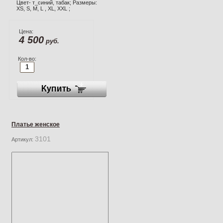
Цвет- т_синий, табак; Размеры:
XS, S, M, L , XL, XXL ;
Цена:
4 500
руб.
Кол-во:
Платье женское
3101
Артикул: