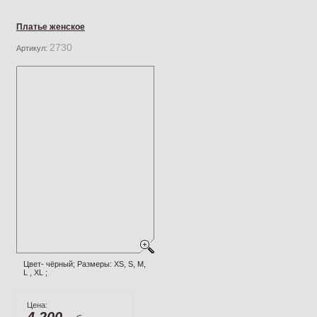
Платье женское
2730
Артикул:
Цвет- чёрный; Размеры: XS, S, M,
L , XL ;
Цена:
4 200