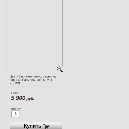
Цвет- баклажан, вино, чернила,
чёрный; Размеры: XS, S, M, L ,
XL, XXL ;
Цена:
5 900
руб.
Кол-во: