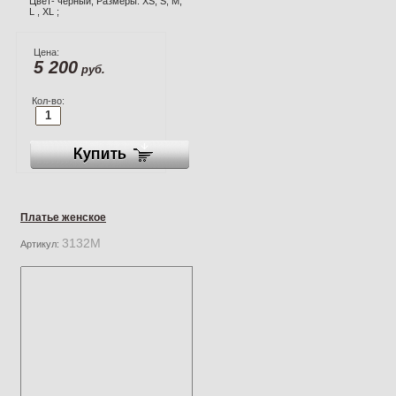
Цвет- чёрный; Размеры: XS, S, M,
L , XL ;
Цена:
5 200
руб.
Кол-во:
Платье женское
3132М
Артикул: