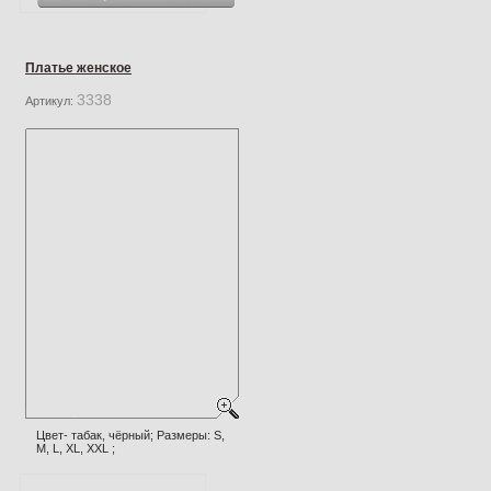
Платье женское
3338
Артикул:
Цвет- табак, чёрный; Размеры: S,
M, L, XL, XXL ;