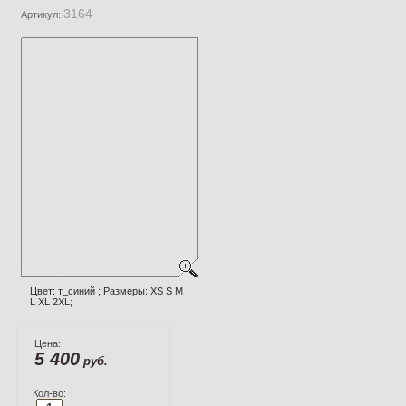
3164
Артикул:
Цвет: т_синий ; Размеры: XS S M
L XL 2XL;
Цена:
5 400
руб.
Кол-во: