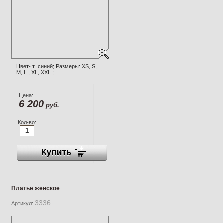
Цвет- т_синий; Размеры: XS, S,
M, L , XL, XXL ;
Цена:
6 200
руб.
Кол-во:
Платье женское
3336
Артикул: