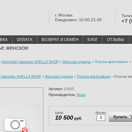
г. Москва
Теле
Ежедневно: 10:00-21:00
+7 (
ВКА
ОПЛАТА
ВОЗВРАТ И ОБМЕН
БЛОГ
ОТЗЫВЫ
е женское
»
Интернет-магазин SHELLA SHOP
»
Женская одежда
»
Платья креативные
»
т-магазин SHELLA SHOP
»
Женская одежда
»
Платья креативные
»
Платье ж
Артикул:
03635
Производитель:
Maxa
Цена:
Кол-во:
10 500
руб.