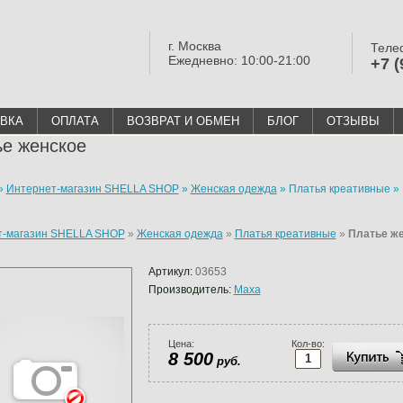
г. Москва
Теле
Ежедневно: 10:00-21:00
+7 (
ВКА
ОПЛАТА
ВОЗВРАТ И ОБМЕН
БЛОГ
ОТЗЫВЫ
е женское
»
Интернет-магазин SHELLA SHOP
»
Женская одежда
»
Платья креативные
»
т-магазин SHELLA SHOP
»
Женская одежда
»
Платья креативные
»
Платье ж
Артикул:
03653
Производитель:
Maxa
Цена:
Кол-во:
8 500
руб.