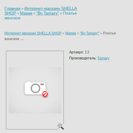
Главная
Интернет-магазин SHELLA
»
SHOP
Марки
"By Tamary"
Платье
»
»
»
женское
Интернет-магазин SHELLA SHOP
»
Марки
»
"By Tamary"
»
Платье
→
женское
13
Артикул:
Производитель:
Tamary