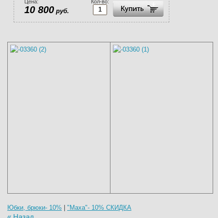
Цена:
Кол-во:
10 800
руб.
Юбки, брюки- 10%
|
"Maxa"- 10% СКИДКА
« Назад