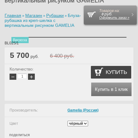
вертикальным рисунком GAMELIA
Товаров на:
руб.
0
Главная
Магазин
Рубашки
Блуза-
»
»
»
Оформить заказ »
рубашка из креп-шелка с
вертикальным рисунком GAMELIA
Вискоза
BL025/1
5 700
6 400
руб.
руб.
Количество
:
КУПИТЬ
−
+
Купить в 1 клик
Производитель:
Gamelia (Россия)
Цвет
поделиться