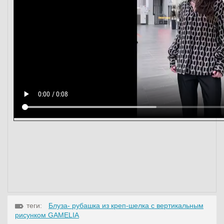
теги:
Блуза- рубашка из креп-шелка с вертикальным
рисунком GAMELIA