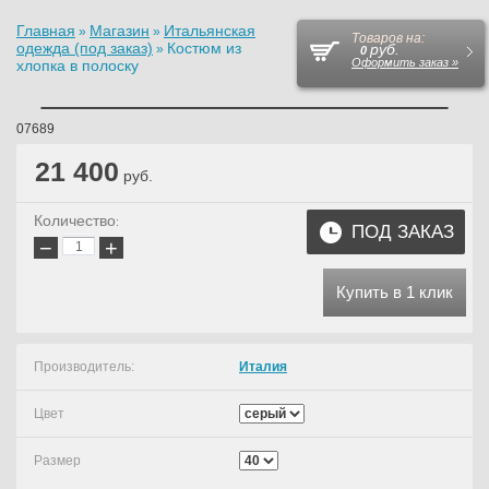
Главная
Магазин
Итальянская
»
»
Товаров на:
одежда (под заказ)
Костюм из
руб.
»
0
Оформить заказ »
хлопка в полоску
07689
21 400
руб.
Количество
:
ПОД ЗАКАЗ
−
+
Купить в 1 клик
Производитель:
Италия
Цвет
Размер