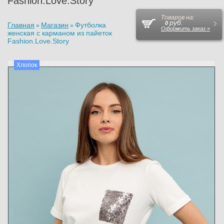
Fashion.Love.Story
Товаров на:
руб.
0
Главная
Магазин
Футболка
»
»
Оформить заказ »
женская с карманом из пайеток
Fashion.Love.Story
Хлопок